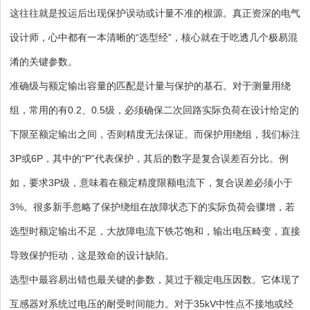
这往往就是投运后出现保护误动或计量不准的根源。真正资深的电气
设计师，心中都有一本清晰的“选型经”，核心就在于吃透几个极易混
淆的关键参数。
准确级与额定输出容量的匹配是计量与保护的基石。对于测量用绕
组，常用的有0.2、0.5级，必须确保二次回路实际负荷在设计给定的
下限至额定输出之间，否则精度无法保证。而保护用绕组，我们标注
3P或6P，其中的“P”代表保护，其后的数字是复合误差百分比。例
如，要求3P级，意味着在额定精度限额电流下，复合误差必须小于
3%。很多新手忽略了保护绕组在故障状态下的实际负荷会骤增，若
选型时额定输出不足，大故障电流下铁芯饱和，输出电压畸变，直接
导致保护拒动，这是致命的设计缺陷。
选型中最容易出错也最关键的参数，莫过于额定电压因数。它体现了
互感器对系统过电压的耐受时间能力。对于35kV中性点不接地或经