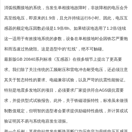
消弧线圈接地的系统，当发生单相接地故障时，非故障相的电压会升
高至线电压，即原来的1.9倍，且允许持续运行8小时。因此，电压互
感器的额定电压因数必须是1.9倍/8h。如果错误地选用了1.2倍/连续
这一适用于有效接地系统的参数，设备在单相接地时会因铁芯严重饱
和而迅速过热烧毁。这是选型中的“红线”，绝不可触碰。
最新版GB 20840系列标准《互感器》在很多细节上提出了更高要
求。我们除了关注传统的工频耐压和雷电冲击耐受电压，还必须注意
其关于暂态特性的要求、电磁兼容试验，以及严苛的抗震性能验证。
特别是地震多发地区的项目，必须要求厂家提供符合AG5级抗震要
求，并提供型式试验报告。此外，关于铁磁谐振特性，标准虽未做强
制数值规定，但明智的选型者会要求提供励磁特性曲线，并计算或试
验证明其不易与系统电容发生谐振。
举一个反例：某变电站曾发生断路器断口均压电容与母线电压互感器