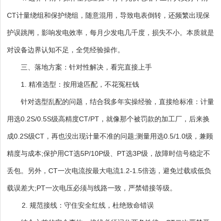
CT计量绕组和保护绕组，随意混用，导致电表倒转，还频繁出现保
护误跳闸，影响发电效率，每月少发电几千度，损失不小。本质就是
对设备边界认知不足，全凭经验操作。
三、落地方案：针对性解决，看完直接上手
1. 精准选型：按用途匹配，不花冤枉钱
针对选型乱配的问题，结合我多年实操经验，直接给标准：计量
用选0.2S/0.5S级高精度CT/PT，就像那个被罚款的加工厂，后来换
成0.2S级CT，再也没出现计量不准的问题;测量用选0.5/1.0级，兼顾
精度与成本;保护用CT选5P/10P级、PT选3P级，故障时信号稳定不
丢包。另外，CT一次电流按最大电流1.2-1.5倍选，避免过载或低负
载误差大;PT一次电压必须与线路一致，严禁错接等级。
2. 规范接线：守住安全红线，杜绝致命错误