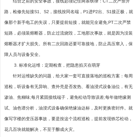
结合之前的安全事故，接线必须记住两条铁律：CT二次严禁开
路，检修先短接S1、S2，接线按同名端，P1进P2出、S1接正极，就
像那个新手电工的失误，只要提前短接，就能完全避免;PT二次严禁
短路，必须装熔断器，防止过流烧毁，工地那次事故，就是因为没装
熔断器才扩大损失。所有二次回路还要可靠接地，防止高压窜入，保
障人员与设备安全。
3. 标准化运维：定期检查，把隐患掐灭在萌芽
针对运维缺失的问题，给大家一套可直接落地的巡检方案：每周
巡检，听设备有无异响、查外壳是否发热、看油浸式设备油位，有无
渗油、焦糊味;每月紧固接线端子，避免松动导致误差;每年做绝缘测
试、油色谱分析，油浸式设备确保绝缘油达标，及时更换密封件。就
像写字楼的变压器事故，要是按这个流程巡检，提前发现铁芯松动，
花几百块就能解决，不至于酿成火灾。