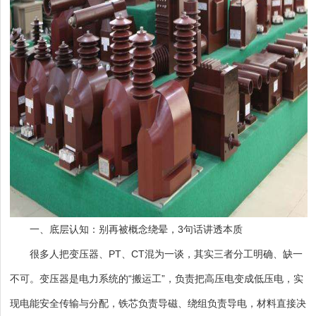
一、底层认知：别再被概念绕晕，3句话讲透本质
很多人把变压器、PT、CT混为一谈，其实三者分工明确、缺一
不可。变压器是电力系统的“搬运工”，负责把高压电变成低压电，实
现电能安全传输与分配，铁芯负责导磁、绕组负责导电，材料直接决