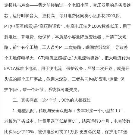
定损耗与寿命——我之前接触过一个老旧小区，变压器用的是劣质铁
芯，运行时噪音大、损耗高，每月电费比同类小区多花2000多。
PT(电压互感器)是“高压翻译官”，把高电压转为100V标准低压，用于
测电压、算电费、做保护，本质是小容量降压变压器，严禁二次短
路，前年有个工地，工人误将PT二次短路，瞬间烧毁绕组，导致整
个工地停电半天。CT(电流互感器)是“大电流转换器”，把大电流转为
5A/1A标准小电流，用于测电流、保护设备，严禁二次开路，就是开
头说的那个工厂事故，教训太深刻。三者共同构成“变电+测量+保
护”闭环，错一个环节，系统就可能失灵。
二、真实痛点：这4个坑，90%的人都踩过
1. 选型乱配，精度与安全双翻车：去年对接一个小型加工厂，
老板为了省成本，计量用选了低精度CT，结果运行3个月，电表读数
比实际少了20%，被供电公司罚了1万多;更要命的是，保护用CT选