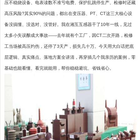
压不稳烧设备、电表读数不准亏电费、保护乱跳停生产、检修时还藏
高压风险?其实90%的问题，都出在变压器、PT、CT这三大核心设
备没搞懂、没选对、没管好。我在湘互互感器干了10年一线，见过
太多小失误酿成大事故——去年就有个工厂，因CT二次开路，检修
工当场被高压灼伤，还停了3天产，损失几十万。今天用大白话把底
层逻辑、真实痛点、落地方案全讲清，再穿插几个我亲历的案例，零
基础也能看懂、看完就能用，帮你稳稳避坑、省钱省心。