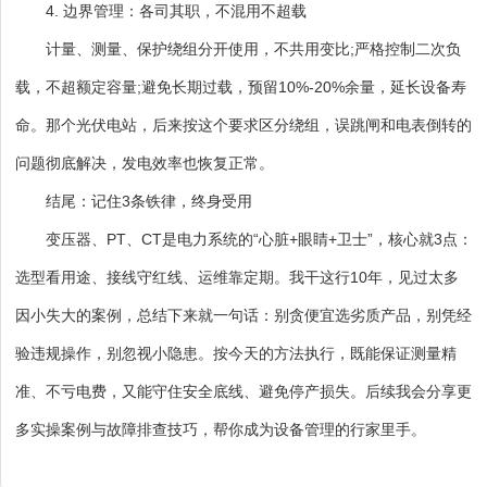
4. 边界管理：各司其职，不混用不超载
计量、测量、保护绕组分开使用，不共用变比;严格控制二次负
载，不超额定容量;避免长期过载，预留10%-20%余量，延长设备寿
命。那个光伏电站，后来按这个要求区分绕组，误跳闸和电表倒转的
问题彻底解决，发电效率也恢复正常。
结尾：记住3条铁律，终身受用
变压器、PT、CT是电力系统的“心脏+眼睛+卫士”，核心就3点：
选型看用途、接线守红线、运维靠定期。我干这行10年，见过太多
因小失大的案例，总结下来就一句话：别贪便宜选劣质产品，别凭经
验违规操作，别忽视小隐患。按今天的方法执行，既能保证测量精
准、不亏电费，又能守住安全底线、避免停产损失。后续我会分享更
多实操案例与故障排查技巧，帮你成为设备管理的行家里手。