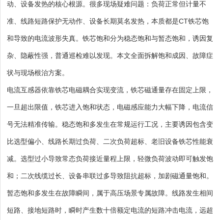
动、设备发热的核心根源。很多现场疑难问题：负荷正常但计量不
准、线路短路保护无动作、设备长期莫名发热，本质都是CT铁芯饱
和导致的电流波形失真。铁芯饱和分为稳态饱和与暂态饱和，诱因复
杂、隐蔽性强，普通巡检难以发现。本文全面拆解饱和成因、故障症
状与现场根治方案。
电流互感器依靠铁芯电磁耦合实现变流，铁芯磁通量存在固定上限，
一旦超出限值，铁芯进入饱和状态，电磁感应能力大幅下降，电流信
号无法精准传输。稳态饱和多发生在常规运行工况，主要诱因包含变
比选型偏小、线路长期过负荷、二次负荷超标、老旧设备铁芯性能衰
减。选型过小导致常态负荷接近量程上限，轻微负荷波动即可触发饱
和；二次线缆过长、设备串联过多导致阻抗超标，加剧磁通量饱和。
暂态饱和多发生在故障瞬间，属于高压场景专属故障。线路发生相间
短路、接地短路时，瞬时产生数十倍额定电流的短路冲击电流，远超