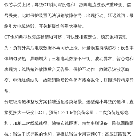
铁芯承受上限，导致CT瞬间深度饱和，故障电流波形严重畸变、信
号丢失。此时保护装置无法识别故障信号，出现拒动、延迟跳闸，最
终引发电缆烧毁、开关柜爆炸等重大事故。
CT饱和典型故障症状清晰可辨，可快速排查定位。稳态饱和表现
为：负荷升高后电表数据不再同步上涨、计量误差持续超标；设备本
体均匀发热、异响增大；三相电流数据不平衡、波动异常。暂态饱和
表现为：线路短路故障后台无告警、保护不动作；故障录波波形畸
变、电流峰值缺失；故障消除后设备仍有残余磁化，短期运行精度异
常。
分层级消饱和整改方案精准适配各类场景。选型偏小导致的饱和，直
接更换大一级变比CT，预留1.2~1.5倍负荷余量；二次负荷超标饱
和，加粗二次线缆线径、缩短布线距离、精简串联设备，降低回路阻
抗；谐波干扰导致的饱和，更换抗谐波专用宽频CT；高压短路暂态