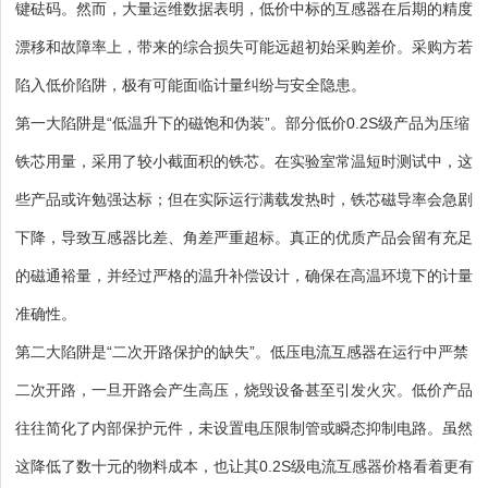
键砝码。然而，大量运维数据表明，低价中标的互感器在后期的精度
漂移和故障率上，带来的综合损失可能远超初始采购差价。采购方若
陷入低价陷阱，极有可能面临计量纠纷与安全隐患。
第一大陷阱是“低温升下的磁饱和伪装”。部分低价0.2S级产品为压缩
铁芯用量，采用了较小截面积的铁芯。在实验室常温短时测试中，这
些产品或许勉强达标；但在实际运行满载发热时，铁芯磁导率会急剧
下降，导致互感器比差、角差严重超标。真正的优质产品会留有充足
的磁通裕量，并经过严格的温升补偿设计，确保在高温环境下的计量
准确性。
第二大陷阱是“二次开路保护的缺失”。低压电流互感器在运行中严禁
二次开路，一旦开路会产生高压，烧毁设备甚至引发火灾。低价产品
往往简化了内部保护元件，未设置电压限制管或瞬态抑制电路。虽然
这降低了数十元的物料成本，也让其0.2S级电流互感器价格看着更有